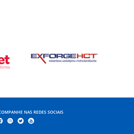
COMPANHE NAS REDES SOCIAIS