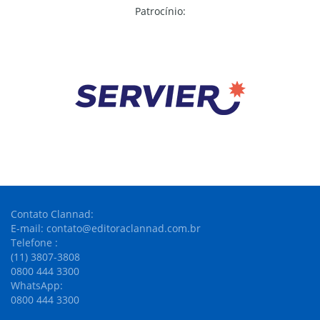
Patrocínio:
Contato Clannad:
E-mail: contato@editoraclannad.com.br
Telefone :
(11) 3807-3808
0800 444 3300
WhatsApp:
0800 444 3300