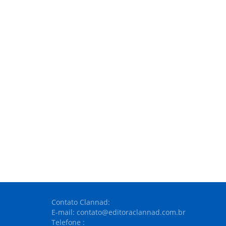
Contato Clannad:
E-mail: contato@editoraclannad.com.br
Telefone :