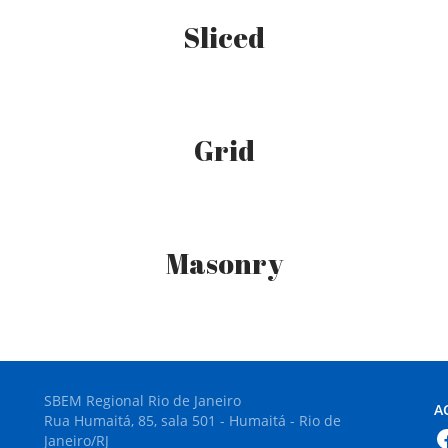
Sliced
Grid
Masonry
SBEM Regional Rio de Janeiro
A
Rua Humaitá, 85, sala 501 - Humaitá - Rio de
Janeiro/RJ