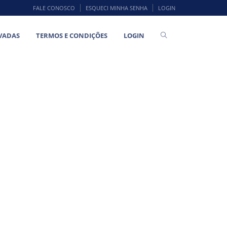
FALE CONOSCO
ESQUECI MINHA SENHA
LOGIN
VADAS
TERMOS E CONDIÇÕES
LOGIN